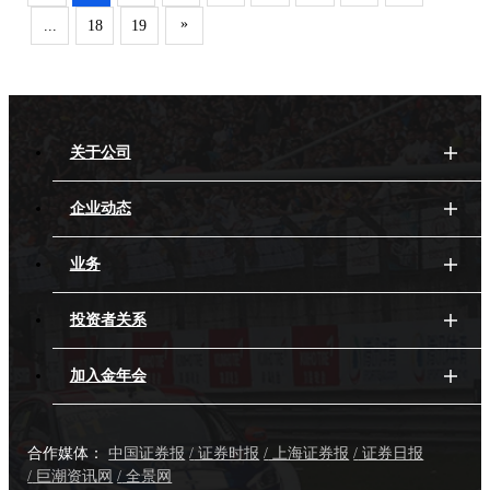
»
...
18
19
关于公司
企业动态
业务
投资者关系
加入金年会
合作媒体：
中国证券报
证券时报
上海证券报
证券日报
巨潮资讯网
全景网