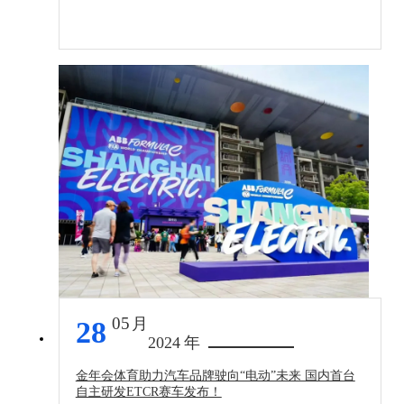
05
月
28
2024
年
金年会体育助力汽车品牌驶向“电动”未来 国内首台
自主研发ETCR赛车发布！