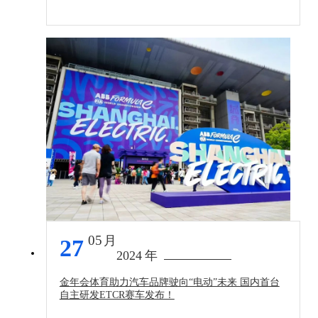
05
月
27
2024
年
金年会体育助力汽车品牌驶向“电动”未来 国内首台
自主研发ETCR赛车发布！