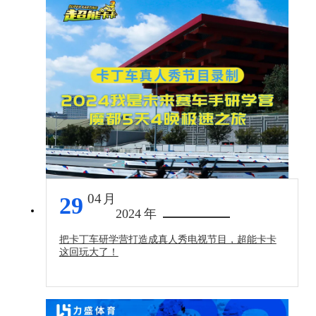
04
月
29
2024
年
把卡丁车研学营打造成真人秀电视节目，超能卡卡
这回玩大了！