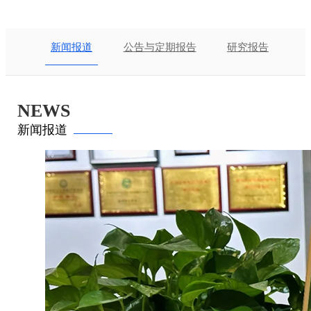
开诚务实，为投资者创造长远价值
新闻报道
公告与定期报告
研究报告
证
NEWS
新闻报道