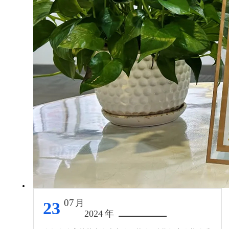
07
月
23
2024
年