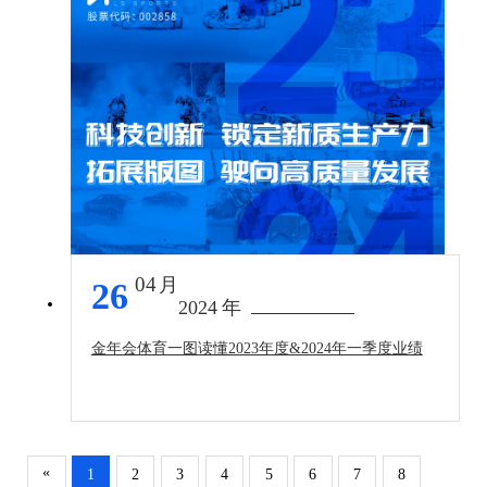
04
月
26
2024
年
金年会体育一图读懂2023年度&2024年一季度业绩
«
1
2
3
4
5
6
7
8