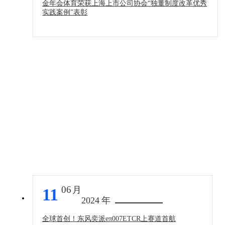
金年会体育荣获上海上市公司协会“独董制度改革优秀
实践案例”表彰
06
月
11
2024
年
全球首创！东风奕派eπ007ETCR上赛道首航