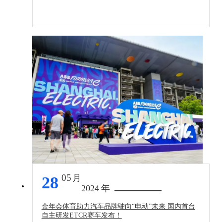
05
月
28
2024
年
金年会体育助力汽车品牌驶向“电动”未来 国内首台
自主研发ETCR赛车发布！